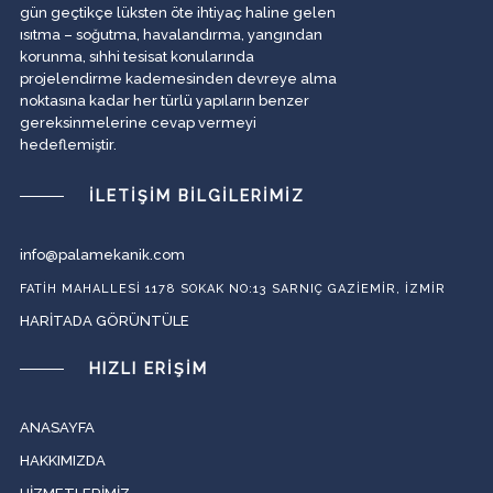
gün geçtikçe lüksten öte ihtiyaç haline gelen
ısıtma – soğutma, havalandırma, yangından
korunma, sıhhi tesisat konularında
projelendirme kademesinden devreye alma
noktasına kadar her türlü yapıların benzer
gereksinmelerine cevap vermeyi
hedeflemiştir.
İLETIŞIM BILGILERIMIZ
info@palamekanik.com
FATIH MAHALLESI 1178 SOKAK NO:13 SARNIÇ GAZIEMIR, İZMIR
HARITADA GÖRÜNTÜLE
HIZLI ERIŞIM
ANASAYFA
HAKKIMIZDA