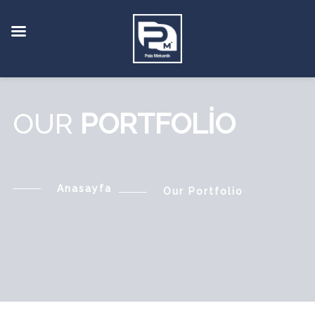
OUR
PORTFOLIO
Anasayfa
Our
Portfolio