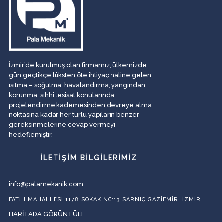
İzmir’de kurulmuş olan firmamız, ülkemizde
gün geçtikçe lüksten öte ihtiyaç haline gelen
ısıtma – soğutma, havalandırma, yangından
korunma, sıhhi tesisat konularında
projelendirme kademesinden devreye alma
noktasına kadar her türlü yapıların benzer
gereksinmelerine cevap vermeyi
hedeflemiştir.
İLETIŞIM BILGILERIMIZ
info@palamekanik.com
FATIH MAHALLESI 1178 SOKAK NO:13 SARNIÇ GAZIEMIR, İZMIR
HARITADA GÖRÜNTÜLE