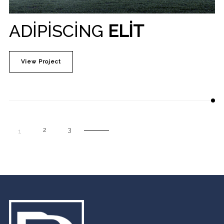
ADIPISCING
ELIT
View Project
2
3
1